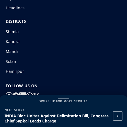
Headlines
DISTRICTS
Shimla
Kangra
Mandi
Solan
Hamirpur
FOLLOW US ON
SWIPE UP FOR MORE STORIES
NEXT STORY
© 2026 HimachalGovt.com
|
Privacy Policy
|
About Us
INDIA Bloc Unites Against Delimitation Bill, Congress
|
Terms and Conditions
|
Disclaimer
Chief Sapkal Leads Charge