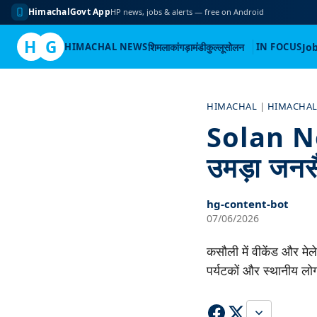
HimachalGovt App
HP news, jobs & alerts — free on Android
H
G
HIMACHAL NEWS
शिमला
कांगड़ा
मंडी
कुल्लू
सोलन
IN FOCUS
Jo
Skip
to
HIMACHAL
|
HIMACHAL
content
Solan New
उमड़ा जनस
hg-content-bot
07/06/2026
कसौली में वीकेंड और मेल
पर्यटकों और स्थानीय लो