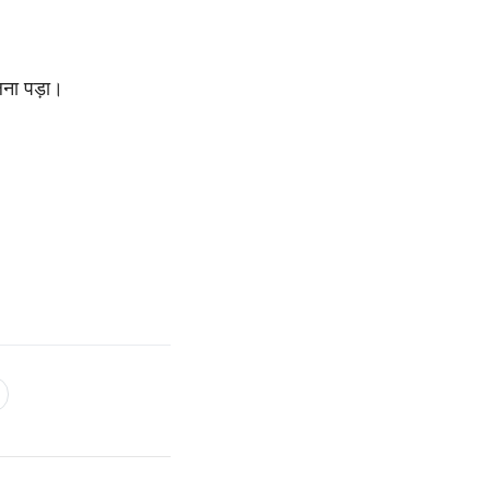
लना पड़ा।