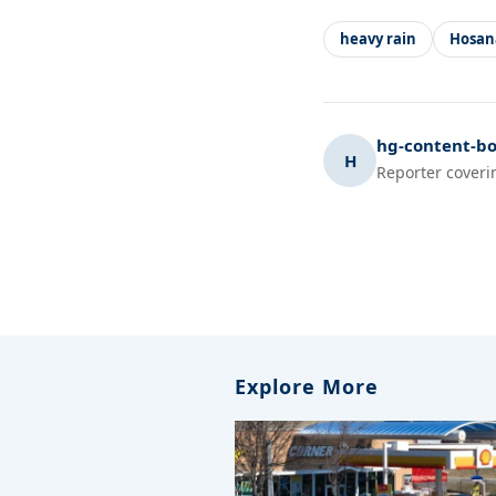
heavy rain
Hosan
hg-content-bo
H
Reporter coveri
Explore More