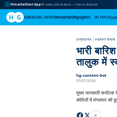
HimachalGovt App
HP news, jobs & alerts — free on Android
H
G
HIMACHAL NEWS
शिमला
कांगड़ा
मंडी
कुल्लू
सोलन
IN FOCUS
Jo
Skip
to
SHIKSHA
|
HEAVY RAIN
content
भारी बारि
तालुक में 
hg-content-bot
07/07/2026
मुख्य जानकारी कर्नाटक क
कॉलेजों में मंगलवार को 