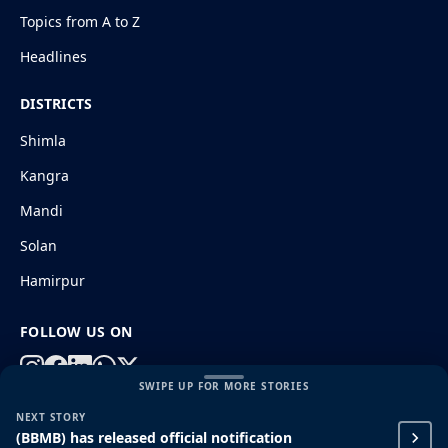
Topics from A to Z
Headlines
DISTRICTS
Shimla
Kangra
Mandi
Solan
Hamirpur
FOLLOW US ON
SWIPE UP FOR MORE STORIES
NEXT STORY
© 2026 HimachalGovt.com
|
Privacy Policy
|
About Us
(BBMB) has released official notification
|
Terms and Conditions
|
Disclaimer