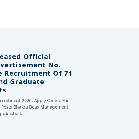
eased Official
dvertisement No.
e Recruitment Of 71
And Graduate
ts
cruitment 2026: Apply Online For
te Posts Bhakra Beas Management
y published…