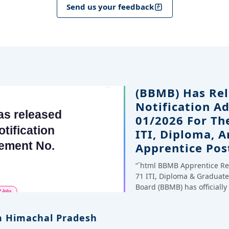
Send us your feedback
(BBMB) Has Rel
Notification A
01/2026 For Th
ITI, Diploma, 
Apprentice Pos
“`html BBMB Apprentice Re
71 ITI, Diploma & Gradua
Board (BBMB) has officiall
 Himachal Pradesh