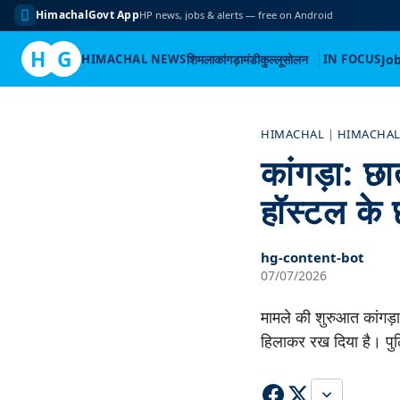
HimachalGovt App
HP news, jobs & alerts — free on Android
H
G
HIMACHAL NEWS
शिमला
कांगड़ा
मंडी
कुल्लू
सोलन
IN FOCUS
Jo
Skip
to
HIMACHAL
|
HIMACHAL
content
कांगड़ा: छ
हॉस्टल के 
hg-content-bot
07/07/2026
मामले की शुरुआत कांगड़ा ज
हिलाकर रख दिया है। पुलि