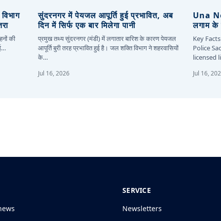
, विभाग
सुंदरनगर में पेयजल आपूर्ति हुई प्रभावित, अब
Una New
तरा
दिन में सिर्फ एक बार मिलेगा पानी
लगाम के 
हनों की
प्रमुख तथ्य सुंदरनगर (मंडी) में लगातार बारिश के कारण पेयजल
Key Facts
कई…
आपूर्ति बुरी तरह प्रभावित हुई है। जल शक्ति विभाग ने शहरवासियों
Police Sa
के…
licensed 
Jul 16, 2026
Jul 16, 20
SERVICE
news
Newsletters