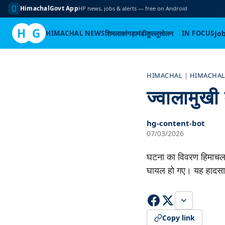
HimachalGovt App
HP news, jobs & alerts — free on Android
H
G
HIMACHAL NEWS
शिमला
कांगड़ा
मंडी
कुल्लू
सोलन
IN FOCUS
Jo
Skip
to
HIMACHAL
|
HIMACHAL
content
ज्वालामुखी
hg-content-bot
07/03/2026
घटना का विवरण हिमाचल प्र
घायल हो गए। यह हादस
Copy link