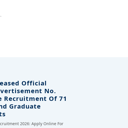
.
eased Official
dvertisement No.
e Recruitment Of 71
And Graduate
ts
cruitment 2026: Apply Online For