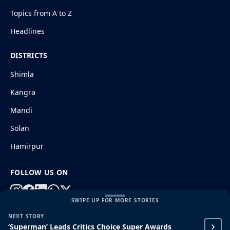
Topics from A to Z
Headlines
DISTRICTS
Shimla
Kangra
Mandi
Solan
Hamirpur
FOLLOW US ON
SWIPE UP FOR MORE STORIES
NEXT STORY
© 2026 HimachalGovt.com
|
Privacy Policy
|
About Us
‘Superman’ Leads Critics Choice Super Awards
|
Terms and Conditions
|
Disclaimer