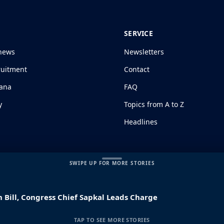
SERVICE
news
Newsletters
ruitment
Contact
jana
FAQ
y
Topics from A to Z
Headlines
SWIPE UP FOR MORE STORIES
 Bill, Congress Chief Sapkal Leads Charge
s and Conditions
|
Disclaimer