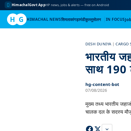
HimachalGovt App
HP news, jobs & alerts — free on Android
H
G
HIMACHAL NEWS
शिमला
कांगड़ा
मंडी
कुल्लू
सोलन
IN FOCUS
Jo
Skip
to
DESH DUNIYA
|
CARGO 
content
भारतीय जहा
साथ 190 ट
hg-content-bot
07/08/2026
मुख्य तथ्य भारतीय जहाज
चालक दल के सदस्य मौज