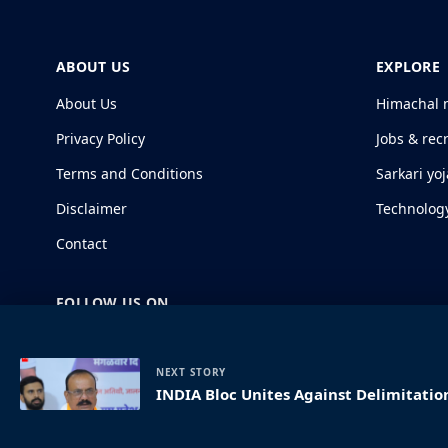
ABOUT US
EXPLORE
About Us
Himachal 
Privacy Policy
Jobs & rec
Terms and Conditions
Sarkari yo
Disclaimer
Technolog
Contact
FOLLOW US ON
NEXT STORY
INDIA Bloc Unites Against Delimitation
© 2026 HimachalGovt.com
|
Privacy Policy
|
About Us
|
Term