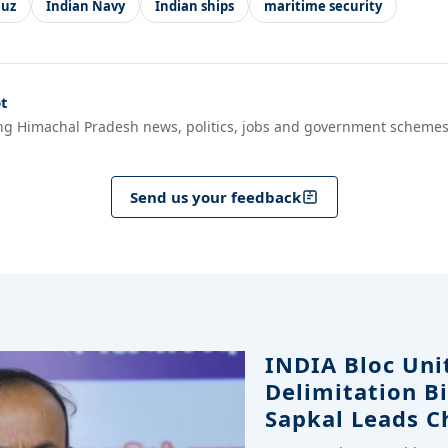
uz
Indian Navy
Indian ships
maritime security
t
ng Himachal Pradesh news, politics, jobs and government schemes
Send us your feedback
INDIA Bloc Uni
Delimitation Bi
Sapkal Leads C