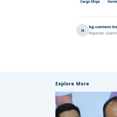
Cargo Ships
Horm
hg-content-bo
H
Reporter coveri
Explore More