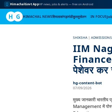
HimachalGovt App
HP news, jobs & alerts — free on Android
H
G
HIMACHAL NEWS
शिमला
कांगड़ा
मंडी
कुल्लू
सोलन
IN FOCUS
Jo
Skip
to
SHIKSHA
|
ADMISSIONS
content
IIM Nag
Finance म
पेशेवर कर 
hg-content-bot
07/09/2026
मुख्य जानकारी भारतीय प
Management में पोस्ट ग्