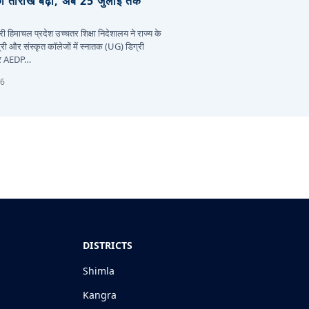
की तारीख बढ़ी, अब 25 जुलाई तक
ी हिमाचल प्रदेश उच्चतर शिक्षा निदेशालय ने राज्य के
री और संस्कृत कॉलेजों में स्नातक (UG) डिग्री
और AEDP…
26
DISTRICTS
Shimla
Kangra