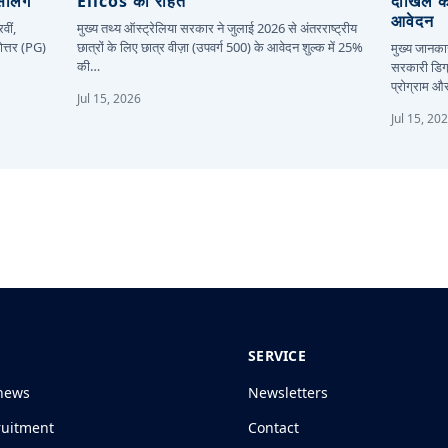
सलिंग
Elicos को राहत
दाखिले 
आवेदन
वीं,
मुख्य तथ्य ऑस्ट्रेलिया सरकार ने जुलाई 2026 से अंतरराष्ट्रीय
ोत्तर (PG)
छात्रों के लिए छात्र वीज़ा (उपवर्ग 500) के आवेदन शुल्क में 25%
मुख्य जानकार
की…
सरकारी डिग्
प्रोग्राम 
Jul 15, 2026
Jul 15, 20
SERVICE
news
Newsletters
ruitment
Contact