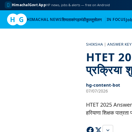
HimachalGovt App
HP news, jobs & alerts — free on Android
H
G
HIMACHAL NEWS
शिमला
कांगड़ा
मंडी
कुल्लू
सोलन
IN FOCUS
Jo
Skip
to
SHIKSHA
|
ANSWER KEY
content
HTET 202
प्रक्रिया श
hg-content-bot
07/07/2026
HTET 2025 Answer Key: 
हरियाणा शिक्षक पात्रता 