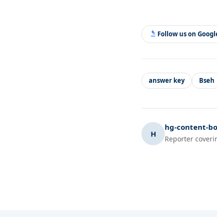
Follow us on Goog
answer key
Bseh
hg-content-bo
H
Reporter coveri