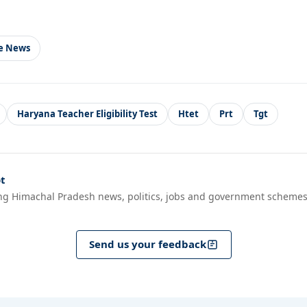
le News
Haryana Teacher Eligibility Test
Htet
Prt
Tgt
t
ng Himachal Pradesh news, politics, jobs and government schemes
Send us your feedback