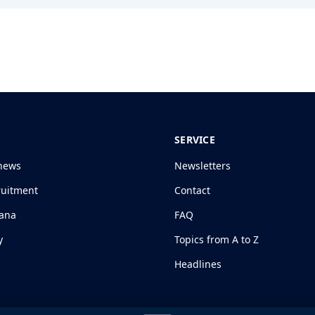
SERVICE
news
Newsletters
ruitment
Contact
jana
FAQ
y
Topics from A to Z
Headlines