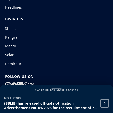
Headlines
DISTRICTS
Shimla
Kangra
Mandi
Solan
Hamirpur
FOLLOW US ON
SWIPE UP FOR MORE STORIES
NEXT STORY
© 2026 HimachalGovt.com
|
Privacy Policy
|
About Us
(BBMB) has released official notification
|
Terms and Conditions
|
Disclaimer
Advertisement No. 01/2026 for the recruitment of 71
ITI, Diploma, and Graduate Apprentice posts