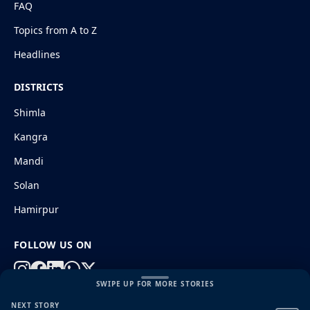
FAQ
Topics from A to Z
Headlines
DISTRICTS
Shimla
Kangra
Mandi
Solan
Hamirpur
FOLLOW US ON
SWIPE UP FOR MORE STORIES
© 2026 HimachalGovt.com
|
Privacy Policy
|
About Us
NEXT STORY