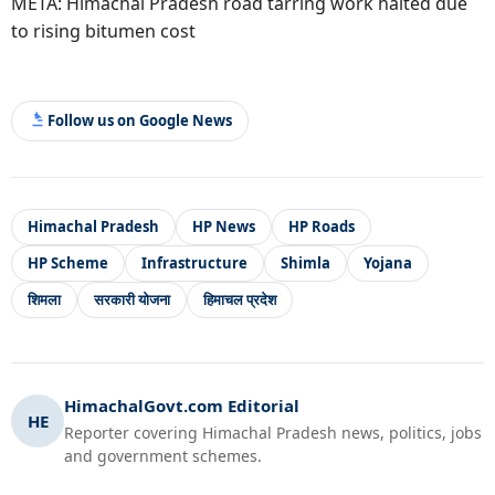
META: Himachal Pradesh road tarring work halted due
to rising bitumen cost
Follow us on Google News
Himachal Pradesh
HP News
HP Roads
HP Scheme
Infrastructure
Shimla
Yojana
शिमला
सरकारी योजना
हिमाचल प्रदेश
HimachalGovt.com Editorial
HE
Reporter covering Himachal Pradesh news, politics, jobs
and government schemes.