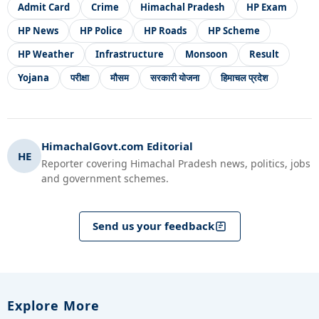
Admit Card
Crime
Himachal Pradesh
HP Exam
HP News
HP Police
HP Roads
HP Scheme
HP Weather
Infrastructure
Monsoon
Result
Yojana
परीक्षा
मौसम
सरकारी योजना
हिमाचल प्रदेश
HimachalGovt.com Editorial
HE
Reporter covering Himachal Pradesh news, politics, jobs
and government schemes.
Send us your feedback
Explore More