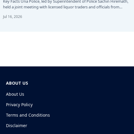
Key Facts Una Police, led by Superintendent of Police Sachin Hiremath,
held a joint meeting with licensed liquor traders and officials from…
Jul 16, 2026
ABOUT US
About Us
Privacy Policy
Terms and Conditions
Disclaimer