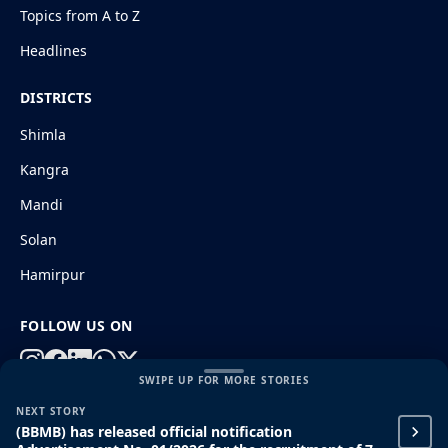
Topics from A to Z
Headlines
DISTRICTS
Shimla
Kangra
Mandi
Solan
Hamirpur
FOLLOW US ON
SWIPE UP FOR MORE STORIES
NEXT STORY
© 2026 HimachalGovt.com
|
Privacy Policy
|
About Us
(BBMB) has released official notification
|
Terms and Conditions
|
Disclaimer