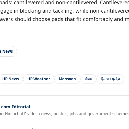
pads: cantilevered and non-cantilevered. Cantilevere
gage in blocking and tackling, while non-cantilevere
layers should choose pads that fit comfortably and me
le News
HP News
HP Weather
Monsoon
मौसम
हिमाचल प्रदेश
com Editorial
ng Himachal Pradesh news, politics, jobs and government schemes