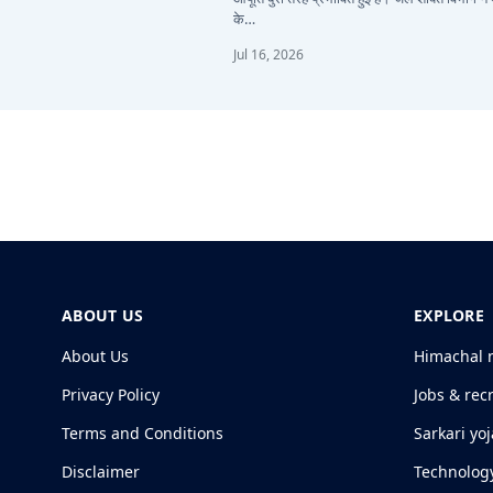
के…
Jul 16, 2026
ABOUT US
EXPLORE
About Us
Himachal 
Privacy Policy
Jobs & rec
Terms and Conditions
Sarkari yo
Disclaimer
Technolog