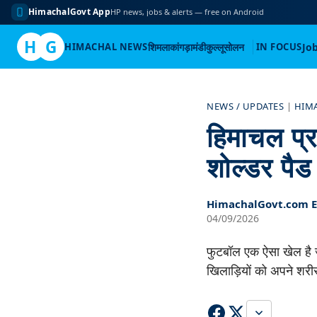
HimachalGovt App
HP news, jobs & alerts — free on Android
H
G
HIMACHAL NEWS
शिमला
कांगड़ा
मंडी
कुल्लू
सोलन
IN FOCUS
Jo
Skip
to
NEWS / UPDATES
|
HIM
content
हिमाचल प्र
शोल्डर पैड
HimachalGovt.com Ed
04/09/2026
फुटबॉल एक ऐसा खेल है ज
खिलाड़ियों को अपने शर