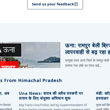
Send us your feedback
ऊना: रामपुर बेली ब्र
लापरवाही से बढ़ रहा 
प्रमुख तथ्य ऊना जिले के रामपुर बेली
लगाया गया लोहे का एंगल कई…
s From Himachal Pradesh
ित, अब
Una News: शराब की अवैध तस्करी पर
मंडी: कॉ
लगाम के लिए संयुक्त अभियान शुरू
हस्ताक्ष
कारण पेयजल
Key Facts Una Police, led by Superintendent of
मुख्य बातें 
 शहरवासियों
Police Sachin Hiremath, held a joint meeting with
अपनी लंबित म