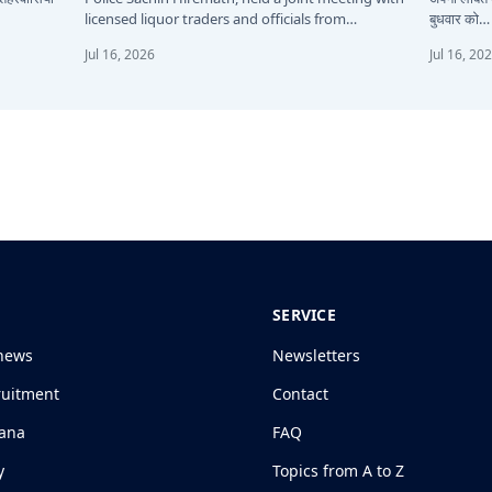
licensed liquor traders and officials from…
बुधवार को…
Jul 16, 2026
Jul 16, 20
SERVICE
news
Newsletters
ruitment
Contact
jana
FAQ
y
Topics from A to Z