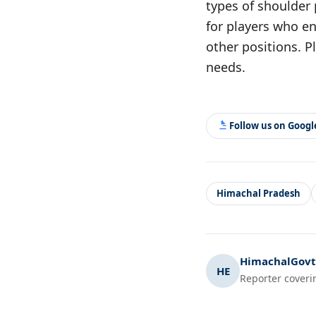
types of shoulder 
for players who en
other positions. P
needs.
Follow us on Goog
Himachal Pradesh
HimachalGovt.
HE
Reporter coveri