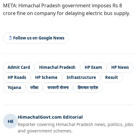
META: Himachal Pradesh government imposes Rs 8
crore fine on company for delaying electric bus supply.
Follow us on Google News
Admit Card
Himachal Pradesh
HP Exam
HP News
HP Roads
HP Scheme
Infrastructure
Result
Yojana
परीक्षा
सरकारी योजना
हिमाचल प्रदेश
HimachalGovt.com Editorial
HE
Reporter covering Himachal Pradesh news, politics, jobs
and government schemes.