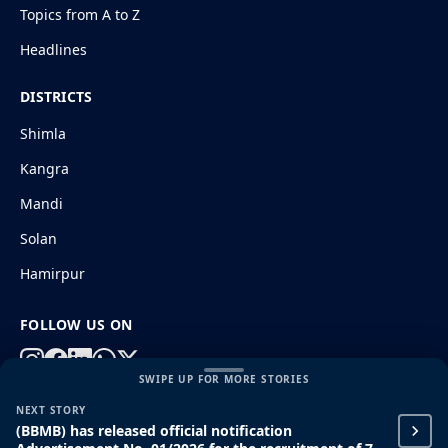
Topics from A to Z
Headlines
DISTRICTS
Shimla
Kangra
Mandi
Solan
Hamirpur
FOLLOW US ON
SWIPE UP FOR MORE STORIES
NEXT STORY
© 2026 HimachalGovt.com
|
Privacy Policy
|
About Us
(BBMB) has released official notification
|
Terms and Conditions
|
Disclaimer