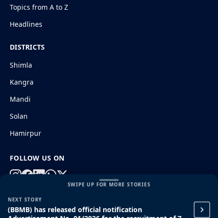
Topics from A to Z
Headlines
DISTRICTS
Shimla
Kangra
Mandi
Solan
Hamirpur
FOLLOW US ON
SWIPE UP FOR MORE STORIES
NEXT STORY
© 2026 HimachalGovt.com
|
Privacy Policy
|
About Us
(BBMB) has released official notification
|
Terms and Conditions
|
Disclaimer