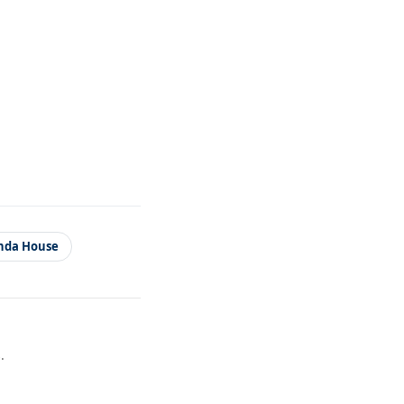
nda House
.