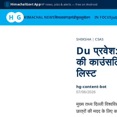
HimachalGovt App
HP news, jobs & alerts — free on Android
H
G
HIMACHAL NEWS
शिमला
कांगड़ा
मंडी
कुल्लू
सोलन
IN FOCUS
Jo
Skip
to
SHIKSHA
|
CSAS
content
Du प्रवेश:
की काउंसलिं
लिस्ट
hg-content-bot
07/06/2026
मुख्य तथ्य दिल्ली विश्वव
छात्रों की मदद के लिए 