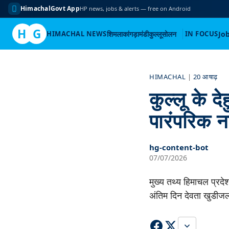
HimachalGovt App
HP news, jobs & alerts — free on Android
H
G
HIMACHAL NEWS
शिमला
कांगड़ा
मंडी
कुल्लू
सोलन
IN FOCUS
Jo
Skip
to
HIMACHAL
|
20 आषाढ़
content
कुल्लू के दे
पारंपरिक न
hg-content-bot
07/07/2026
मुख्य तथ्य हिमाचल प्रदेश
अंतिम दिन देवता खुडी