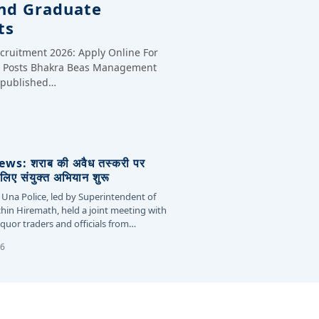
And Graduate
ts
cruitment 2026: Apply Online For
te Posts Bhakra Beas Management
y published…
s: शराब की अवैध तस्करी पर
लिए संयुक्त अभियान शुरू
 Una Police, led by Superintendent of
chin Hiremath, held a joint meeting with
liquor traders and officials from…
26