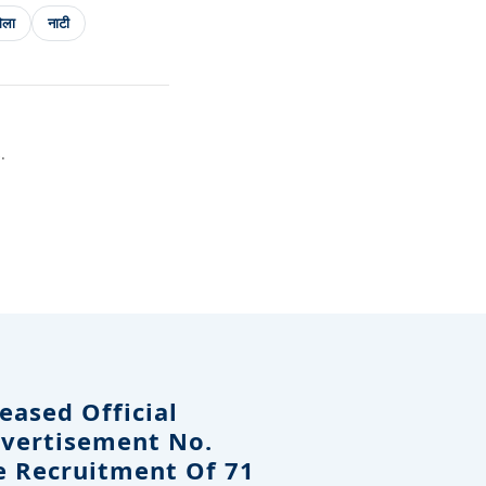
मेला
नाटी
.
eased Official
dvertisement No.
e Recruitment Of 71