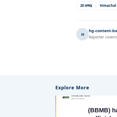
20 आषाढ़
Himachal
hg-content-bo
H
Reporter coveri
Explore More