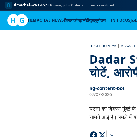
HimachalGovt App
HP news, jobs & alerts — free on Android
H
G
HIMACHAL NEWS
शिमला
कांगड़ा
मंडी
कुल्लू
सोलन
IN FOCUS
Jo
Skip
to
DESH DUNIYA
|
ASSAUL
content
Dadar Sta
चोटें, आरोप
hg-content-bot
07/07/2026
घटना का विवरण मुंबई के
सामने आई है। हमले में य