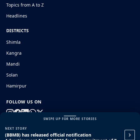
Topics from A to Z
Headlines
DISTRICTS
Shimla
Kangra
Mandi
Solan
Hamirpur
FOLLOW US ON
SWIPE UP FOR MORE STORIES
NEXT STORY
© 2026 HimachalGovt.com
|
Privacy Policy
|
About Us
(BBMB) has released official notification
|
Terms and Conditions
|
Disclaimer