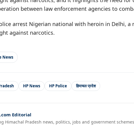
ight against narcotics, and it highlights the need for
peration between law enforcement agencies to comb
ice arrest Nigerian national with heroin in Delhi, a
ght against narcotics.
le News
Pradesh
HP News
HP Police
हिमाचल प्रदेश
com Editorial
ng Himachal Pradesh news, politics, jobs and government schemes