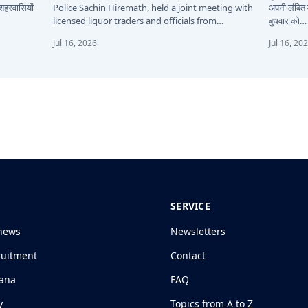
 शहरवासियों
Police Sachin Hiremath, held a joint meeting with
अपनी लंबित म
licensed liquor traders and officials from…
बुधवार को…
Jul 16, 2026
Jul 16, 20
SERVICE
news
Newsletters
ruitment
Contact
jana
FAQ
y
Topics from A to Z