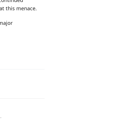
 continued
at this menace.
 major
.