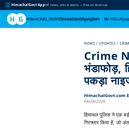
HimachalGovt App
HP news, jobs & alerts — free on Android
H
G
HIMACHAL NEWS
शिमला
कांगड़ा
मंडी
कुल्लू
सोलन
IN FOCUS
Jo
Skip
to
NEWS / UPDATES
|
CRI
content
Crime New
भंडाफोड़, ह
पकड़ा नाइ
HimachalGovt.com Ed
04/24/2026
हिमाचल पुलिस ने एक बड़
गिरफ्तार किया है, जो अं