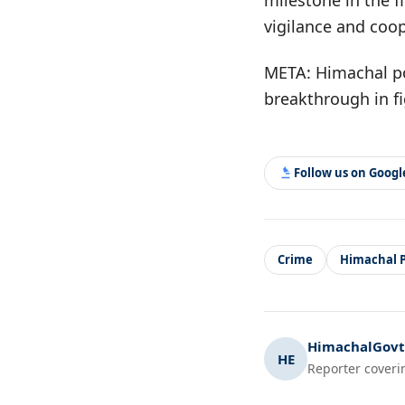
milestone in the f
vigilance and coo
META: Himachal pol
breakthrough in fi
Follow us on Goog
Crime
Himachal 
HimachalGovt.
HE
Reporter coveri