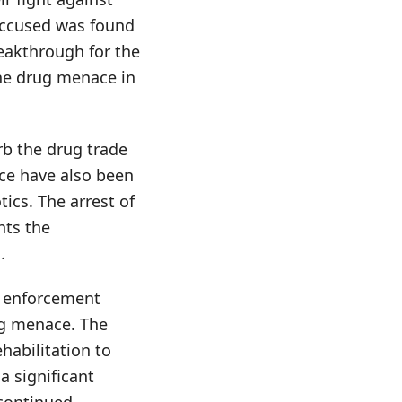
 accused was found
reakthrough for the
he drug menace in
b the drug trade
ice have also been
ics. The arrest of
ghts the
.
w enforcement
ug menace. The
habilitation to
a significant