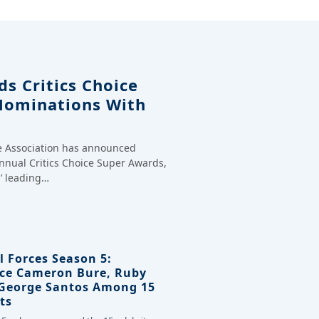
s Critics Choice
Nominations With
ce Association has announced
annual Critics Choice Super Awards,
’ leading…
l Forces Season 5:
ce Cameron Bure, Ruby
 George Santos Among 15
ts