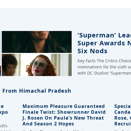
‘Superman’ Lead
Super Awards 
Six Nods
Key Facts The Critics Choi
nominations for the sixth 
with DC Studios’ ‘Superman
 From Himachal Pradesh
me
Maximum Pleasure Guaranteed
Specia
Expo
Finale Twist: Showrunner David
Canda
J. Rosen On Paula’s New Threat
Rose,
And Season 2 Hopes
Recrui
A35’s