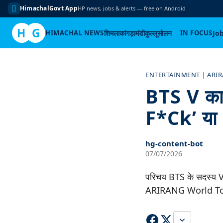
HimachalGovt App
HP news, jobs & alerts — free on Android
H
G
HIMACHAL NEWS
शिमला
कांगड़ा
मंडी
कुल्लू
सोलन
IN FOCUS
Jo
Skip
to
ENTERTAINMENT
|
ARI
content
BTS V का ल
F*ck’ या 
hg-content-bot
07/07/2026
परिचय BTS के सदस्य V (
ARIRANG World Tour क