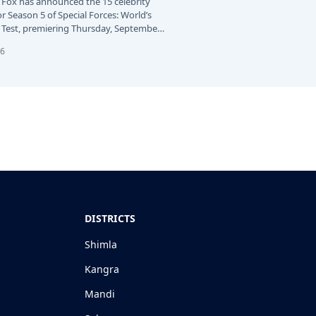
 Fox has announced the 15 celebrity
or Season 5 of Special Forces: World’s
Test, premiering Thursday, September
26
DISTRICTS
Shimla
Kangra
Mandi