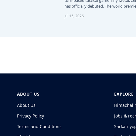
turn-based tactical game Tiny Metal: Ze
has officially debuted. The world premie
the…
Jul 15, 2026
ABOUT US
EXPLORE
About Us
Himachal 
Privacy Policy
Jobs & rec
Terms and Conditions
Sarkari yo