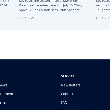
ro Line
Key Facts The season finale of Maximum
Key Facts
re of
Pleasure Guaranteed aired on July 15, 2026, on
recruits f
Apple TV. The episode sees Paula Sanders…
Toughest 
24…
Jul 15, 2026
Jul 15, 20
SERVICE
news
Newsletters
ruitment
Contact
jana
FAQ