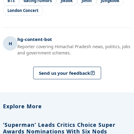
BTS
dating rumors
Jikook
Jimin
Jungkook
London Concert
hg-content-bot
H
Reporter covering Himachal Pradesh news, politics, jobs
and government schemes.
Send us your feedback
Explore More
‘Superman’ Leads Critics Choice Super
Awards Nominations With Six Nods