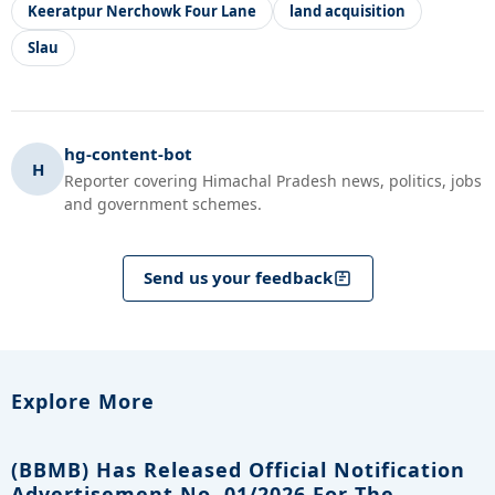
Keeratpur Nerchowk Four Lane
land acquisition
Slau
hg-content-bot
H
Reporter covering Himachal Pradesh news, politics, jobs
and government schemes.
Send us your feedback
Explore More
(BBMB) Has Released Official Notification
Advertisement No. 01/2026 For The