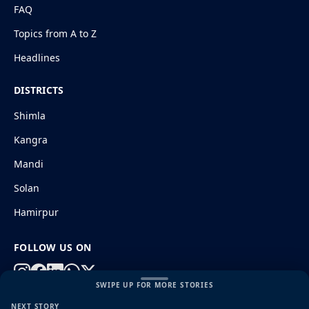
FAQ
Topics from A to Z
Headlines
DISTRICTS
Shimla
Kangra
Mandi
Solan
Hamirpur
FOLLOW US ON
SWIPE UP FOR MORE STORIES
NEXT STORY
© 2026 HimachalGovt.com
|
Privacy Policy
|
About Us