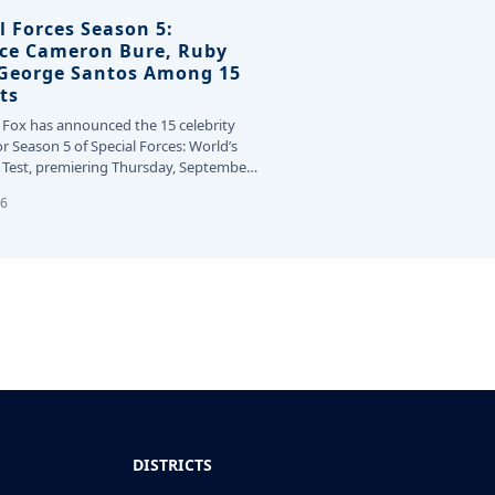
l Forces Season 5:
ce Cameron Bure, Ruby
 George Santos Among 15
ts
 Fox has announced the 15 celebrity
or Season 5 of Special Forces: World’s
Test, premiering Thursday, September
26
DISTRICTS