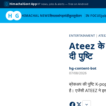
HimachalGovt App
HP news, jobs & alerts — free on Android
H
G
HIMACHAL NEWS
शिमला
कांगड़ा
मंडी
कुल्लू
सोलन
IN FOCUS
Jo
Skip
to
ENTERTAINMENT
|
ATEE
content
Ateez के यू
दी पुष्टि
hg-content-bot
07/08/2026
ब्रेकअप की पुष्टि K-pop
है। एजेंसी ATEEZ ने इस ख