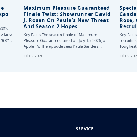
me
Maximum Pleasure Guaranteed
Specia
Expo
Finale Twist: Showrunner David
Canda
J. Rosen On Paula’s New Threat
Rose,
And Season 2 Hopes
Recrui
A35’s
ro Line
Key Facts The season finale of Maximum
Key Facts
re of
Pleasure Guaranteed aired on July 15, 2026, on
recruits f
Apple TV. The episode sees Paula Sanders…
Toughest 
24…
Jul 15, 2026
Jul 15, 20
SERVICE