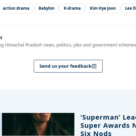
action drama
Babylon
K-drama
Kim Hye Joon
Lee 
t
ng Himachal Pradesh news, politics, jobs and government schemes
Send us your feedback
‘Superman’ Lead
Super Awards 
Six Nods