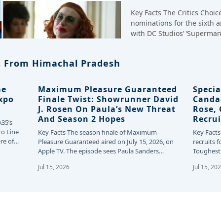
Key Facts The Critics Choi
nominations for the sixth 
with DC Studios’ ‘Superman
 From Himachal Pradesh
me
Maximum Pleasure Guaranteed
Specia
Expo
Finale Twist: Showrunner David
Canda
J. Rosen On Paula’s New Threat
Rose,
And Season 2 Hopes
Recrui
A35’s
ro Line
Key Facts The season finale of Maximum
Key Facts
re of
Pleasure Guaranteed aired on July 15, 2026, on
recruits f
Apple TV. The episode sees Paula Sanders…
Toughest 
24…
Jul 15, 2026
Jul 15, 20