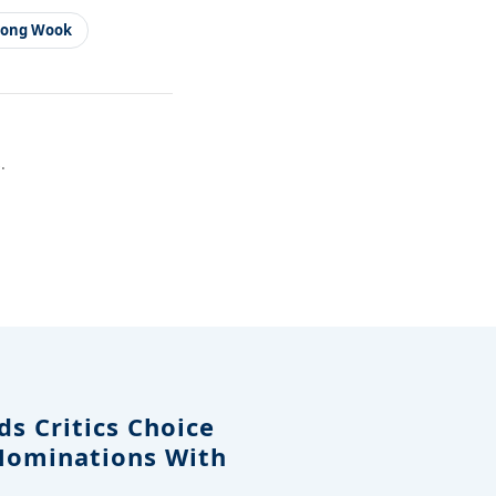
Dong Wook
.
s Critics Choice
Nominations With