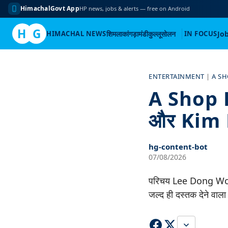
HimachalGovt App
HP news, jobs & alerts — free on Android
H
G
HIMACHAL NEWS
शिमला
कांगड़ा
मंडी
कुल्लू
सोलन
IN FOCUS
Jo
Skip
to
ENTERTAINMENT
|
A SH
content
A Shop 
और Kim Hy
hg-content-bot
07/08/2026
परिचय Lee Dong Wook 
जल्द ही दस्तक देने वाला