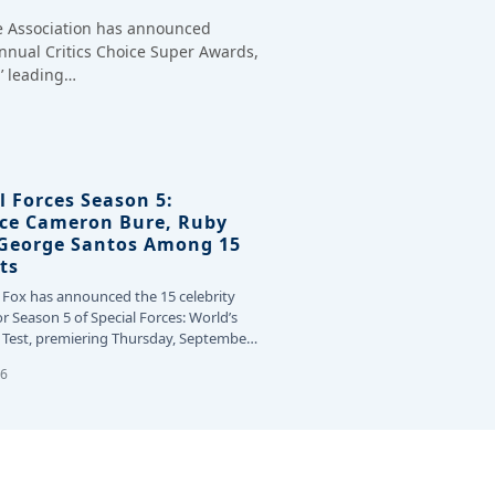
ce Association has announced
annual Critics Choice Super Awards,
’ leading…
l Forces Season 5:
ce Cameron Bure, Ruby
 George Santos Among 15
ts
 Fox has announced the 15 celebrity
or Season 5 of Special Forces: World’s
Test, premiering Thursday, September
26