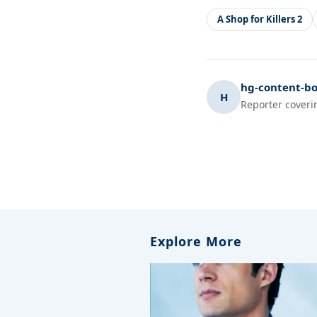
A Shop for Killers 2
hg-content-bo
H
Reporter coveri
Explore More