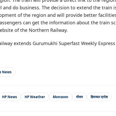
ion. The train will provide a direct link to the region
el and do business. The decision to extend the train is
pment of the region and will provide better facilitie
assengers can get the information about the train s
website of the Northern Railway.
ailway extends Gurumukhi Superfast Weekly Expres
le News
HP News
HP Weather
Monsoon
मौसम
हिमाचल प्रदेश