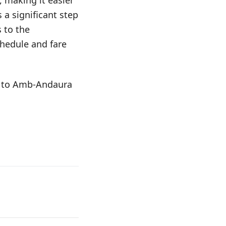
, making it easier
 a significant step
s to the
chedule and fare
s to Amb-Andaura