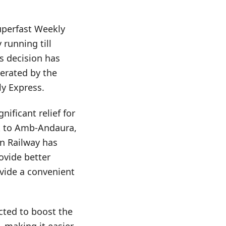
uperfast Weekly
 running till
s decision has
perated by the
y Express.
nificant relief for
nk to Amb-Andaura,
rn Railway has
ovide better
rovide a convenient
cted to boost the