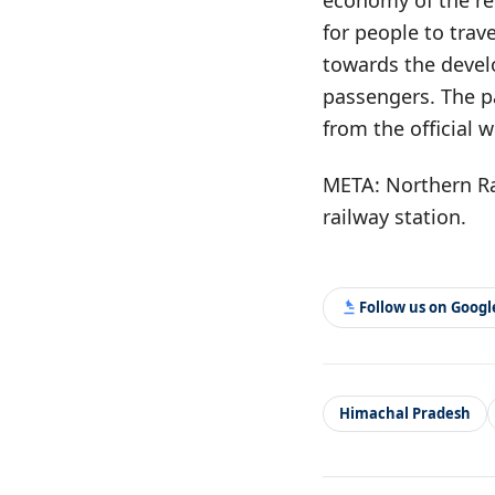
economy of the reg
for people to trav
towards the develo
passengers. The p
from the official 
META: Northern R
railway station.
Follow us on Goog
Himachal Pradesh