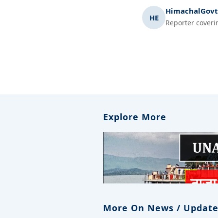
HimachalGovt.
HE
Reporter coveri
Explore More
More On News / Update