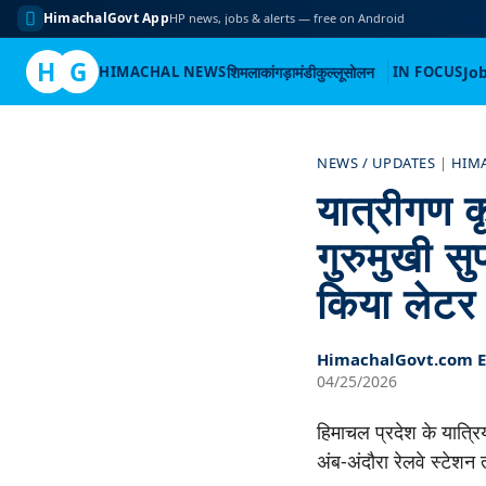
HimachalGovt App
HP news, jobs & alerts — free on Android
H
G
HIMACHAL NEWS
शिमला
कांगड़ा
मंडी
कुल्लू
सोलन
IN FOCUS
Jo
Skip
to
NEWS / UPDATES
|
HIM
content
यात्रीगण क
गुरुमुखी स
किया लेटर
HimachalGovt.com Ed
04/25/2026
हिमाचल प्रदेश के यात्रिय
अंब-अंदौरा रेलवे स्टेशन