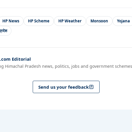
HP News
HP Scheme
HP Weather
Monsoon
Yojana
्रदेश
com Editorial
ng Himachal Pradesh news, politics, jobs and government schemes
Send us your feedback