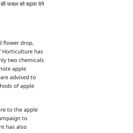
 की फसल को बढ़ावा देने
d flower drop,
 Horticulture has
nly two chemicals
mote apple
 are advised to
thods of apple
ore to the apple
campaign to
nt has also