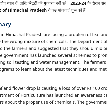
शेष ध्यान दें, ताकि मिट्टी की गुणवत्ता बनी रहे।
2023-24
के दौरान सेब
 of Himachal Pradesh
ने कई योजनाएं शुरू की हैं।
mary
in Himachal Pradesh are facing a problem of leaf an
y the wrong mixture of chemicals. The Department of
to the farmers and suggested that they should mix o
The government has launched several schemes to pro
ding soil testing and water management. The farmers
rograms to learn about the latest techniques and me
f and flower drop is causing a loss of over Rs 100 cr
rtment of Horticulture has launched an awareness 
rs about the proper use of chemicals. The governme