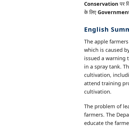
Conservation
पर वि
के लिए
Government
English Sum
The apple farmers 
which is caused b
issued a warning 
in a spray tank. 
cultivation, inclu
attend training p
cultivation.
The problem of lea
farmers. The Depa
educate the farme