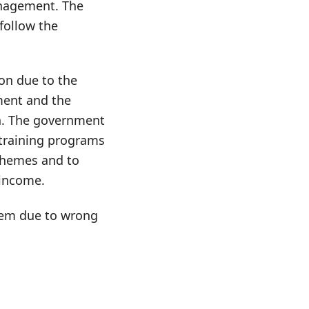
anagement. The
 follow the
on due to the
ment and the
on. The government
 training programs
schemes and to
 income.
lem due to wrong