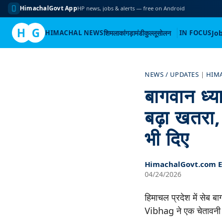
HimachalGovt App
HP news, jobs & alerts — free on Android
H
G
HIMACHAL NEWS
शिमला
कांगड़ा
मंडी
कुल्लू
सोलन
IN FOCUS
Jo
Skip
to
NEWS / UPDATES
|
HIM
content
बागवान ध्य
बढ़ा खतरा,
भी दिए
HimachalGovt.com Ed
04/24/2026
हिमाचल प्रदेश में सेब ब
Vibhag ने एक चेतावनी 