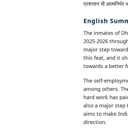
प्रशासन भी आत्मनिर्भर भ
English Sum
The inmates of Dh
2025-2026 throug
major step toward
this feat, and it 
towards a better f
The self-employme
among others. The 
hard work has paid
also a major step 
aims to make India
direction.