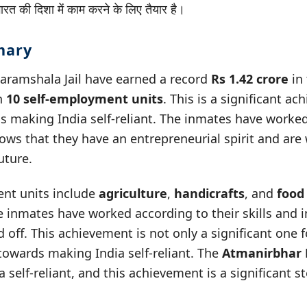
ारत की दिशा में काम करने के लिए तैयार है।
mary
aramshala Jail have earned a record
Rs 1.42 crore
in 
h
10 self-employment units
. This is a significant a
s making India self-reliant. The inmates have worked
shows that they have an entrepreneurial spirit and are 
uture.
nt units include
agriculture
,
handicrafts
, and
food
inmates have worked according to their skills and in
 off. This achievement is not only a significant one 
towards making India self-reliant. The
Atmanirbhar 
 self-reliant, and this achievement is a significant st