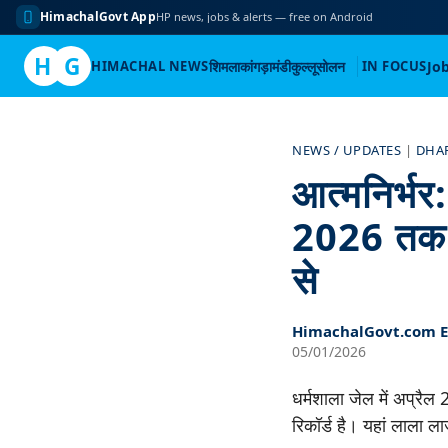
HimachalGovt App
HP news, jobs & alerts — free on Android
H
G
HIMACHAL NEWS
शिमला
कांगड़ा
मंडी
कुल्लू
सोलन
IN FOCUS
Jo
Skip
to
NEWS / UPDATES
|
DHA
content
आत्मनिर्भर:
2026 तक कै
से
HimachalGovt.com Ed
05/01/2026
धर्मशाला जेल में अप्रैल
रिकॉर्ड है। यहां लाला ल